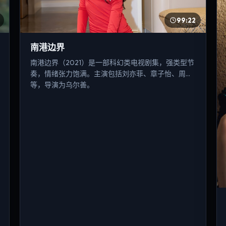
99:22
南港边界
南港边界（2021）是一部科幻类电视剧集，强类型节
奏，情绪张力饱满。主演包括刘亦菲、章子怡、周迅
等，导演为乌尔善。