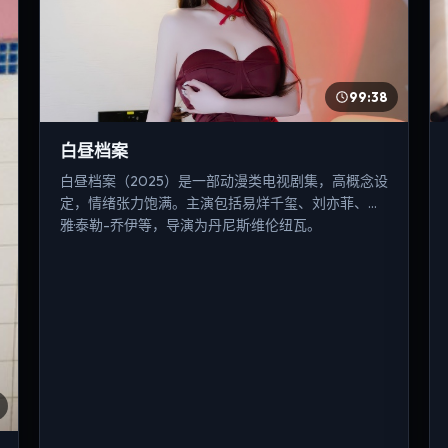
99:38
白昼档案
白昼档案（2025）是一部动漫类电视剧集，高概念设
定，情绪张力饱满。主演包括易烊千玺、刘亦菲、安
雅·泰勒-乔伊等，导演为丹尼斯·维伦纽瓦。