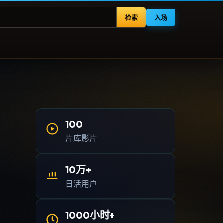
检索
入场
100
片库影片
10万+
日活用户
1000小时+