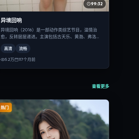
99:32
异境回响
异境回响（2016）是一部动作类综艺节目，温情治
愈，反转层层递进。主演包括古天乐、黄渤、弗洛伦
丝·皮尤等，导演为朴赞郁。
高清
流畅
5.2万
117个月前
查看更多
热门