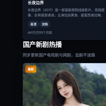
长夜边界
长夜边界（2017）是一部喜剧类院线级影片，双线叙
事，反转层层递进。主演包括黄渤、提莫西·查拉梅、
弗洛伦丝·皮尤等，导演为林超贤。
高清
流畅
11万
113个月前
国产新剧热播
同步更新国产电视剧与网剧，追剧不迷路
最新