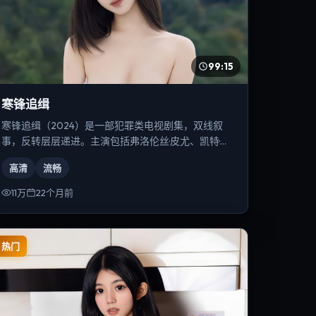
99:15
寒锋追缉
寒锋追缉（2024）是一部犯罪类电视剧集，双线叙
事，反转层层递进。主演包括弗洛伦丝·皮尤、凯特·布
兰切特、古天乐等，导演为乌尔善。
高清
流畅
11万
22个月前
热门