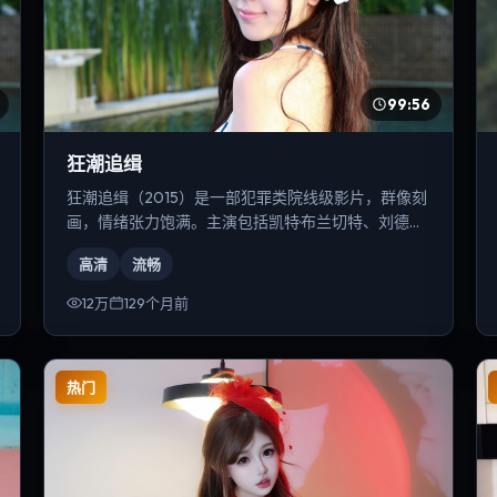
99:56
狂潮追缉
狂潮追缉（2015）是一部犯罪类院线级影片，群像刻
画，情绪张力饱满。主演包括凯特·布兰切特、刘德
华、基里安·墨菲等，导演为陈凯歌。
高清
流畅
12万
129个月前
热门