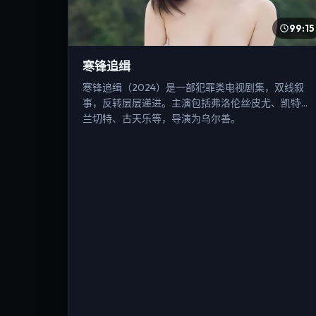
99:15
寒锋追缉
寒锋追缉（2024）是一部犯罪类电视剧集，双线叙
事，反转层层递进。主演包括弗洛伦丝·皮尤、凯特·布
兰切特、古天乐等，导演为乌尔善。