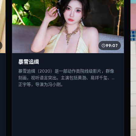
99:07
暴雪追缉
暴雪追缉（2020）是一部动作类院线级影片，群像
刻画，视听语言突出。主演包括黄渤、易烊千玺、河
正宇等，导演为冯小刚。