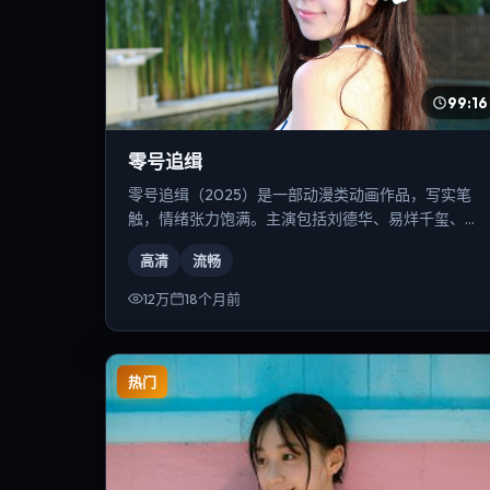
99:16
零号追缉
零号追缉（2025）是一部动漫类动画作品，写实笔
触，情绪张力饱满。主演包括刘德华、易烊千玺、宋
康昊等，导演为张艺谋。
高清
流畅
12万
18个月前
热门